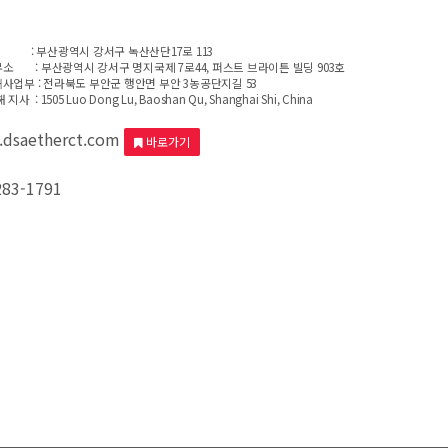
             : 부산광역시 강서구 녹산산단17로 113

        : 부산광역시 강서구 명지국제 7로44, 퍼스트 브라이튼 빌딩 903호

사업부 : 전라북도 부안군 행안면 부안 3농공단지길 53

지사  : 1505 Luo Dong Lu, Baoshan Qu, Shanghai Shi, China
dsaetherct.com
바로가기
283-1791