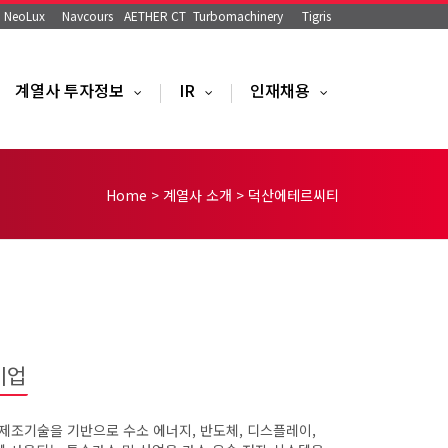
NeoLux
Navcours
AETHER CT
Turbomachinery
Tigris
계열사 투자정보
IR
인재채용
...
...
...
Home
>
계열사 소개
>
덕산에테르씨티
기업
조기술을 기반으로 수소 에너지, 반도체, 디스플레이,